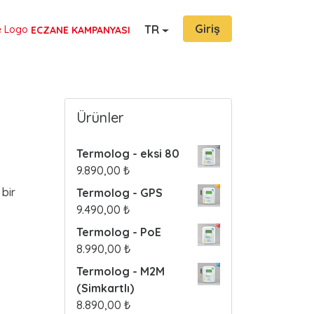
Giriş
TR
ECZANE KAMPANYASI
Ürünler
Termolog - eksi 80
9.890,00
₺
 bir
Termolog - GPS
9.490,00
₺
Termolog - PoE
8.990,00
₺
Termolog - M2M
(Simkartlı)
8.890,00
₺