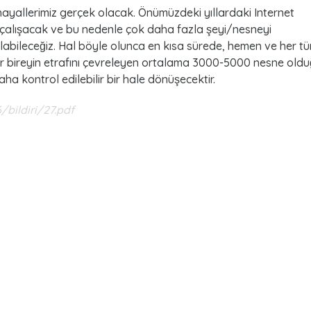
hayallerimiz gerçek olacak. Önümüzdeki yıllardaki Internet
 çalışacak ve bu nedenle çok daha fazla şeyi/nesneyi
abileceğiz. Hal böyle olunca en kısa sürede, hemen ve her tü
 bir bireyin etrafını çevreleyen ortalama 3000-5000 nesne old
ha kontrol edilebilir bir hale dönüşecektir.
/bildiri/27.pdf