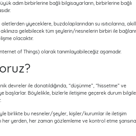
 adım birbirlerine bağlı bilgisayarların, birbirlerine bağlı
sıdır.
aletlerden yiyeceklere, buzdolaplarından su ısıtıcılarına, akıll
lınıza gelebilecek tüm şeylerin/nesnelerin birbiri ile bağlan
lişme olacaktır.
(Internet of Things) olarak tanımlayabileceğiz aşamadır.
yoruz?
ronik devreler ile donatıldığında, “düşünme”, “hissetme” ve
 başlarlar. Böylelikle, bizlerle iletişime geçerek durum bilgile
.
yle birlikte bu nesneler/şeyler, kişiler/kurumlar ile iletişim
arı her yerden, her zaman gözlemleme ve kontrol etme şansına