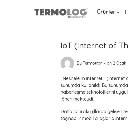
Ürünler
H
L
a
IoT (Internet of T
t
e
By
Termotronik
on
2 Ocak 
s
“Nesnelerin İnterneti” (Internet o
t
sunumda kullanıldı. Bu sunumda ş
haberleşme teknolojilerini uygu
P
önerilmekteydi.
o
Daha sonraki yıllarda gelişen te
taşınabilir mobil araçlarla inter
s