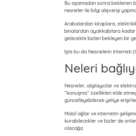
Bu aşamadan sonra beklenen büyük
t
nesneler ile bilgi alışverişi yapma
s
Arabalardan kitaplara, elektrikli 
binalardan ayakkabılara kadar ak
gelecekte bizleri bekleyen bir ge
İşte bu da Nesnelerin Interneti 
Neleri bağlı
Nesneler, algılayıcılar ve elekt
“konuşma” özellikleri elde etmeye
güncelleyebilecek yetiye erişirler
Mobil ağlar ve internetin gelişimi
kurabilecekler ve bizler de onl
olacağız.