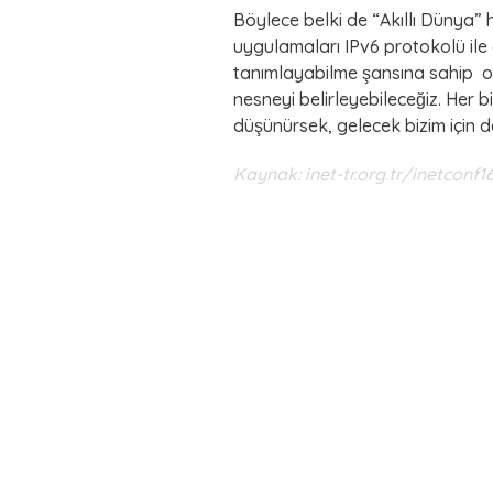
Böylece belki de “Akıllı Dünya” 
uygulamaları IPv6 protokolü ile
tanımlayabilme şansına sahip ol
nesneyi belirleyebileceğiz. Her
düşünürsek, gelecek bizim için da
Kaynak: inet-tr.org.tr/inetconf16