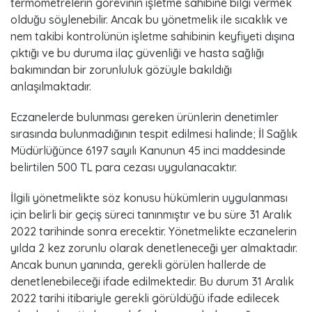
termometrelerin görevinin işletme sahibine bilgi vermek
2
olduğu söylenebilir. Ancak bu yönetmelik ile sıcaklık ve
0
nem takibi kontrolünün işletme sahibinin keyfiyeti dışına
çıktığı ve bu duruma ilaç güvenliği ve hasta sağlığı
2
bakımından bir zorunluluk gözüyle bakıldığı
anlaşılmaktadır.
2
Eczanelerde bulunması gereken ürünlerin denetimler
sırasında bulunmadığının tespit edilmesi halinde; İl Sağlık
Müdürlüğünce 6197 sayılı Kanunun 45 inci maddesinde
belirtilen 500 TL para cezası uygulanacaktır.
İlgili yönetmelikte söz konusu hükümlerin uygulanması
için belirli bir geçiş süreci tanınmıştır ve bu süre 31 Aralık
2022 tarihinde sonra erecektir. Yönetmelikte eczanelerin
yılda 2 kez zorunlu olarak denetleneceği yer almaktadır.
Ancak bunun yanında, gerekli görülen hallerde de
denetlenebileceği ifade edilmektedir. Bu durum 31 Aralık
2022 tarihi itibariyle gerekli görüldüğü ifade edilecek