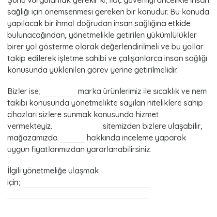
Şunu vurgulamak gerekir ki; ilaç güvenliği öncelikle insan
sağlığı için önemsenmesi gereken bir konudur. Bu konuda
yapılacak bir ihmal doğrudan insan sağlığına etkide
bulunacağından, yönetmelikle getirilen yükümlülükler
birer yol gösterme olarak değerlendirilmeli ve bu yollar
takip edilerek işletme sahibi ve çalışanlarca insan sağlığı
konusunda yüklenilen görev yerine getirilmelidir.
Bizler ise;
Termolog
marka ürünlerimiz ile sıcaklık ve nem
takibi konusunda yönetmelikte sayılan niteliklere sahip
cihazları sizlere sunmak konusunda hizmet
vermekteyiz.
Termolog.net
sitemizden bizlere ulaşabilir,
mağazamızda
ürünler
hakkında inceleme yaparak
uygun fiyatlarımızdan yararlanabilirsiniz.
İlgili yönetmeliğe ulaşmak
için;
//www.mevzuat.gov.tr/Metin.Aspx?
MevzuatIliski=0&MevzuatKod=7.5.19569