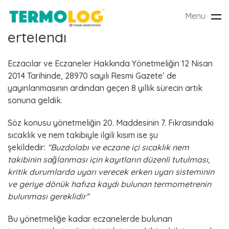
Menu
Tog
Eczane yönetmeliği tekrar
nav
ertelendi
Eczacılar ve Eczaneler Hakkında Yönetmeliğin 12 Nisan
A
2014 Tarihinde, 28970 sayılı Resmi Gazete’ de
yayınlanmasının ardından geçen 8 yıllık sürecin artık
y
sonuna geldik.
:
Söz konusu yönetmeliğin 20. Maddesinin 7. Fıkrasındaki
sıcaklık ve nem takibiyle ilgili kısım ise şu
O
şekildedir:
“Buzdolabı ve eczane içi sıcaklık nem
takibinin sağlanması için kayıtların düzenli tutulması,
c
kritik durumlarda uyarı verecek erken uyarı sisteminin
ve geriye dönük hafıza kaydı bulunan termometrenin
a
bulunması gereklidir”
k
Bu yönetmeliğe kadar eczanelerde bulunan