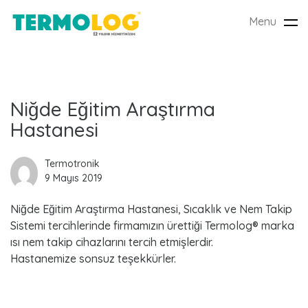
Menu
Tog
nav
L
Niğde Eğitim Araştırma
Hastanesi
a
t
Termotronik
9 Mayıs 2019
e
Niğde Eğitim Araştırma Hastanesi, Sıcaklık ve Nem Takip
s
Sistemi tercihlerinde firmamızın ürettiği Termolog® marka
ısı nem takip cihazlarını tercih etmişlerdir.
t
Hastanemize sonsuz teşekkürler.
P