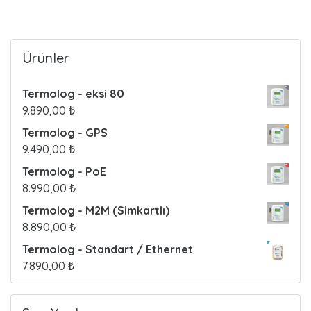
o
s
Ürünler
t
Termolog - eksi 80
s
9.890,00
₺
Termolog - GPS
9.490,00
₺
Termolog - PoE
8.990,00
₺
Termolog - M2M (Simkartlı)
8.890,00
₺
Termolog - Standart / Ethernet
7.890,00
₺