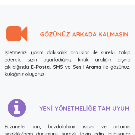
8.890,00₺
3.290,00₺
GÖZÜNÜZ ARKADA KALMASIN
İşletmenizi yarım dakikalık aralıklar ile sürekli takip
ederek, sizin ayarladığınız kritik aralığın dışına
çıkıldığında
E-Posta
,
SMS
ve
Sesli Arama
ile gözünüz,
kulağınız oluyoruz.
YENİ YÖNETMELİĞE TAM UYUM
Eczaneler için, buzdolabının ısısını ve ortamın
sıcaklık/nem durumunu sürekli takip edip, bilgisayar