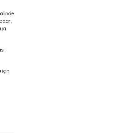
halinde
kadar,
aya
sıl
 için