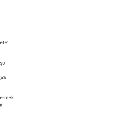
ete’
 şu
ydı
 vermek
in