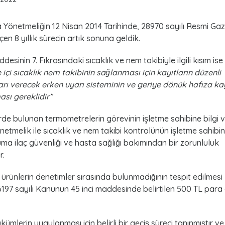
 Yönetmeliğin 12 Nisan 2014 Tarihinde, 28970 sayılı Resmi Gaz
n 8 yıllık sürecin artık sonuna geldik.
sinin 7. Fıkrasındaki sıcaklık ve nem takibiyle ilgili kısım ise
içi sıcaklık nem takibinin sağlanması için kayıtların düzenli
arı verecek erken uyarı sisteminin ve geriye dönük hafıza ka
sı gereklidir”
e bulunan termometrelerin görevinin işletme sahibine bilgi
netmelik ile sıcaklık ve nem takibi kontrolünün işletme sahibin
ruma ilaç güvenliği ve hasta sağlığı bakımından bir zorunluluk
r.
rünlerin denetimler sırasında bulunmadığının tespit edilmesi
6197 sayılı Kanunun 45 inci maddesinde belirtilen 500 TL para
kümlerin uygulanması için belirli bir geçiş süreci tanınmıştır v