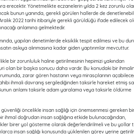
nra erecektir. Yönetmelikte eczanelerin yılda 2 kez zorunlu ol
ncak bunun yanında, gerekli görülen hallerde de denetlenebil
ralık 2022 tarihi itibariyle gerekli görüldüğü ifade edilecek o
ınacağı anlamına gelmektedir.
nında, yapılan denetimlerde eksiklik tespit edilmesi ve bu du
atın askıya alınmasına kadar giden yaptırımlar mevcuttur.
le bir zorunluluk haline getirilmesinin hepimizi yakından
uri olan bir başka sonucu daha vardır. Bu konudaki bir ihmali
rumunda, zarar gören hastanın veya mirasçılarının açabilece
hibi ihmali davranış sergilediğinden taksirle hareket etmiş say
 Bunun anlamı taksirle adam yaralama veya taksirle öldürme
 güvenliği öncelikle insan sağlığı için önemsenmesi gereken bi
ir ihmal doğrudan insan sağlığına etkide bulunacağından,
kler birer yol gösterme olarak değerlendirilmeli ve bu yollar 
nlarca insan sağlığı konusunda yüklenilen görev yerine getirilm