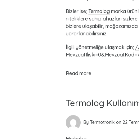
Bizler ise;
Termolog
marka ürünle
niteliklere sahip cihazları siz
bizlere ulaşabilir, mağazamızda
yararlanabilirsiniz.
İlgili yönetmeliğe ulaşmak için;
/
MevzuatIliski=0&MevzuatKod=7
Read more
Termolog Kullanı
By
Termotronik
on
22 Tem
Merhaba,