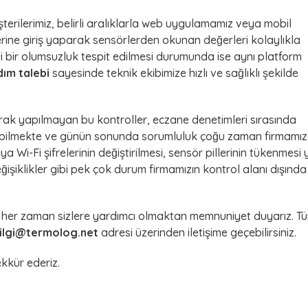
terilerimiz, belirli aralıklarla web uygulamamız veya mobil
ine giriş yaparak sensörlerden okunan değerleri kolaylıkla
i bir olumsuzluk tespit edilmesi durumunda ise aynı platform
dım talebi
sayesinde teknik ekibimize hızlı ve sağlıklı şekilde
arak yapılmayan bu kontroller, eczane denetimleri sırasında
bilmekte ve günün sonunda sorumluluk çoğu zaman firmamı
Wi-Fi şifrelerinin değiştirilmesi, sensör pillerinin tükenmesi
ğişiklikler gibi pek çok durum firmamızın kontrol alanı dışında
 her zaman sizlere yardımcı olmaktan memnuniyet duyarız. T
ilgi@termolog.net
adresi üzerinden iletişime geçebilirsiniz.
şekkür ederiz.