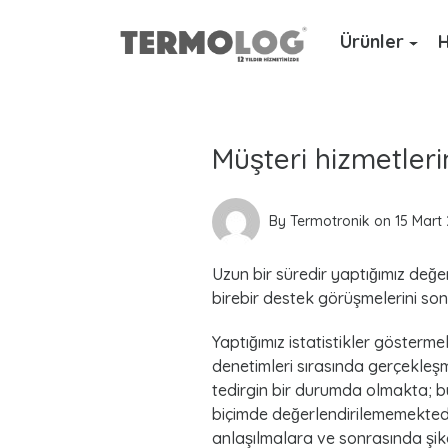
Ürünler
H
Y
a
Müşteri hizmetler
z
a
By
Termotronik
on
15 Mart
r
Uzun bir süredir yaptığımız değer
:
birebir destek görüşmelerini so
T
Yaptığımız istatistikler gösterme
denetimleri sırasında gerçekleş
e
tedirgin bir durumda olmakta; b
biçimde değerlendirilememektedi
r
anlaşılmalara ve sonrasında şik