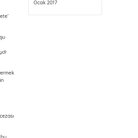
Ocak 2017
ete’
 şu
ydı
 vermek
in
 cezası
e bu