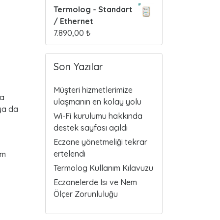
Termolog - Standart
/ Ethernet
7.890,00
₺
Son Yazılar
Müşteri hizmetlerimize
za
ulaşmanın en kolay yolu
 ya da
Wi-Fi kurulumu hakkında
destek sayfası açıldı
Eczane yönetmeliği tekrar
ertelendi
üm
Termolog Kullanım Kılavuzu
Eczanelerde Isı ve Nem
Ölçer Zorunluluğu