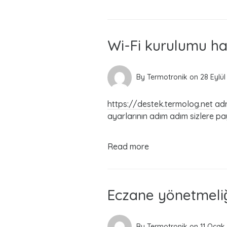
Wi-Fi kurulumu ha
By
Termotronik
on
28 Eylü
https://destek.termolog.net
adr
ayarlarının adım adım sizlere pay
Read more
Eczane yönetmeliğ
By
Termotronik
on
11 Ocak