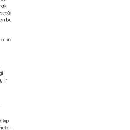
arak
eceği
lan bu
rumun
n
ği
ılır
r
takip
elidir.