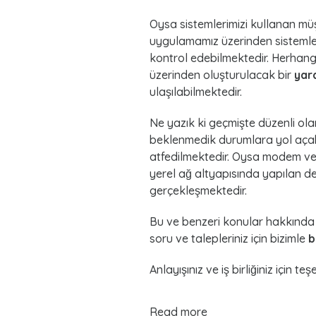
m
Oysa sistemlerimizi kullanan müş
uygulamamız üzerinden sistemler
o
kontrol edebilmektedir. Herhang
üzerinden oluşturulacak bir
yar
t
ulaşılabilmektedir.
r
Ne yazık ki geçmişte düzenli ol
o
beklenmedik durumlara yol aça
atfedilmektedir. Oysa modem veya 
n
yerel ağ altyapısında yapılan de
gerçekleşmektedir.
i
Bu ve benzeri konular hakkında
k
soru ve talepleriniz için bizimle
b
Anlayışınız ve iş birliğiniz için te
Read more