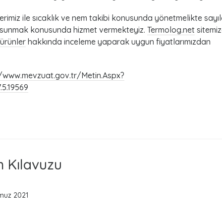
rimiz ile sıcaklık ve nem takibi konusunda yönetmelikte sayı
lere sunmak konusunda hizmet vermekteyiz.
Termolog.net
sitemi
ürünler
hakkında inceleme yaparak uygun fiyatlarımızdan
/www.mevzuat.gov.tr/Metin.Aspx?
.5.19569
m Kılavuzu
muz 2021