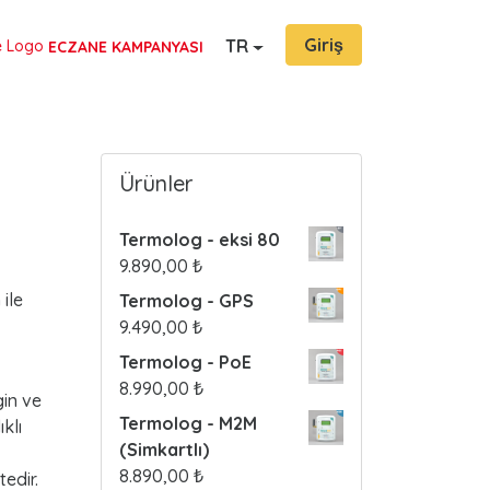
Giriş
TR
ECZANE KAMPANYASI
Ürünler
Termolog - eksi 80
9.890,00
₺
ile
Termolog - GPS
9.490,00
₺
Termolog - PoE
8.990,00
₺
gin ve
Termolog - M2M
klı
(Simkartlı)
8.890,00
₺
edir.