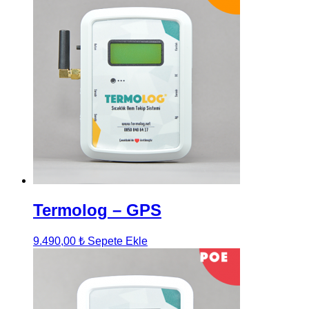
Termolog – GPS
9.490,00
₺
Sepete Ekle