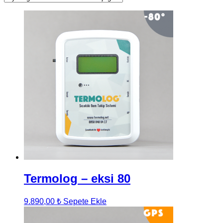
Termolog – eksi 80
9.890,00
₺
Sepete Ekle