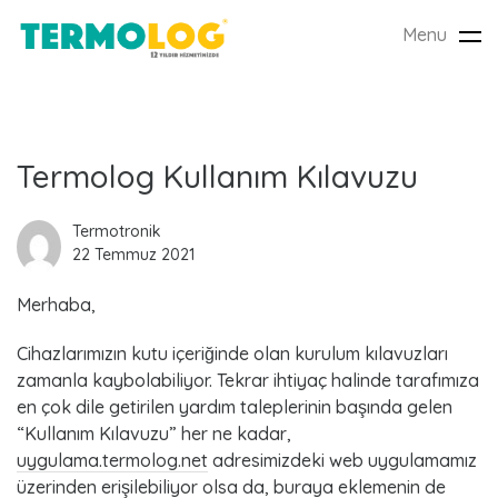
Menu
Tog
nav
L
Termolog Kullanım Kılavuzu
a
Termotronik
22 Temmuz 2021
t
Merhaba,
e
Cihazlarımızın kutu içeriğinde olan kurulum kılavuzları
s
zamanla kaybolabiliyor. Tekrar ihtiyaç halinde tarafımıza
t
en çok dile getirilen yardım taleplerinin başında gelen
“Kullanım Kılavuzu” her ne kadar,
P
uygulama.termolog.net
adresimizdeki web uygulamamız
üzerinden erişilebiliyor olsa da, buraya eklemenin de