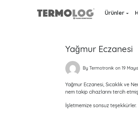
Ürünler
H
L
a
Yağmur Eczanesi
t
e
By
Termotronik
on
19 Mayı
s
Yağmur Eczanesi, Sıcaklık ve Nem
t
nem takip cihazlarını tercih etmiş
P
İşletmemize sonsuz teşekkürler.
o
s