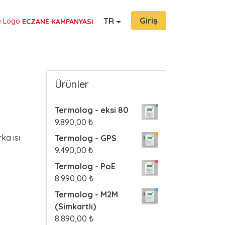
Giriş
TR
ECZANE KAMPANYASI
Ürünler
Termolog - eksi 80
9.890,00
₺
ka ısı
Termolog - GPS
9.490,00
₺
Termolog - PoE
8.990,00
₺
Termolog - M2M
(Simkartlı)
8.890,00
₺