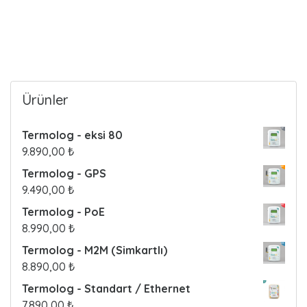
k
Read more
o
n
y
Ürünler
a
Termolog - eksi 80
9.890,00
₺
Termolog - GPS
9.490,00
₺
Termolog - PoE
8.990,00
₺
Termolog - M2M (Simkartlı)
8.890,00
₺
Termolog - Standart / Ethernet
7.890,00
₺