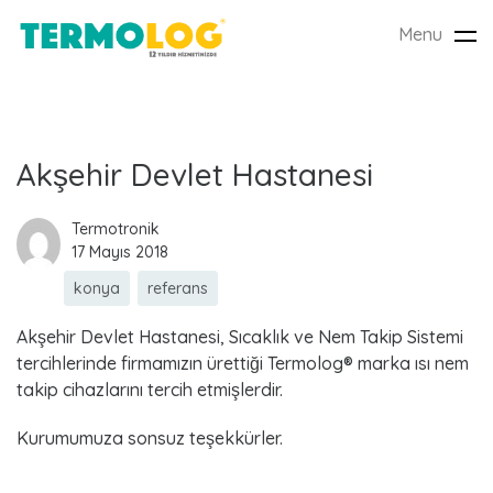
Menu
Tog
nav
E
Akşehir Devlet Hastanesi
t
Termotronik
17 Mayıs 2018
i
konya
referans
k
Akşehir Devlet Hastanesi, Sıcaklık ve Nem Takip Sistemi
e
tercihlerinde firmamızın ürettiği Termolog® marka ısı nem
takip cihazlarını tercih etmişlerdir.
t
Kurumumuza sonsuz teşekkürler.
: