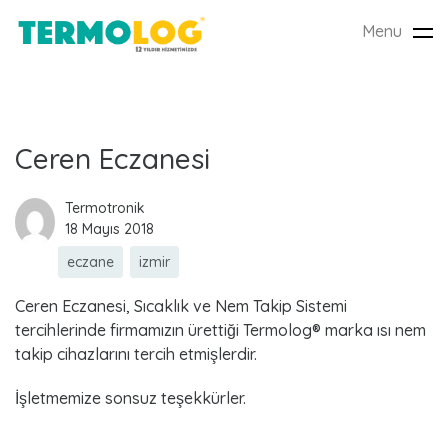
Menu
Tog
nav
E
Ceren Eczanesi
t
Termotronik
18 Mayıs 2018
i
eczane
izmir
k
Ceren Eczanesi, Sıcaklık ve Nem Takip Sistemi
e
tercihlerinde firmamızın ürettiği Termolog® marka ısı nem
takip cihazlarını tercih etmişlerdir.
t
İşletmemize sonsuz teşekkürler.
: