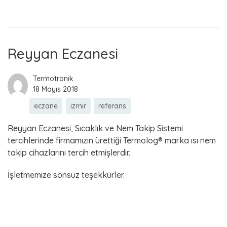
e
Read more
c
z
Reyyan Eczanesi
a
Termotronik
18 Mayıs 2018
n
eczane
izmir
referans
e
Reyyan Eczanesi, Sıcaklık ve Nem Takip Sistemi
tercihlerinde firmamızın ürettiği Termolog® marka ısı nem
takip cihazlarını tercih etmişlerdir.
İşletmemize sonsuz teşekkürler.
Read more