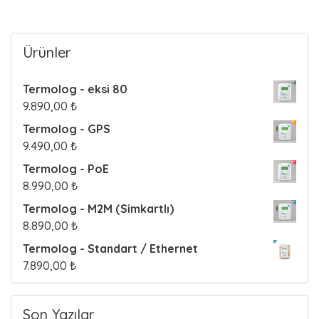
o
s
Ürünler
t
Termolog - eksi 80
s
9.890,00
₺
Termolog - GPS
9.490,00
₺
Termolog - PoE
8.990,00
₺
Termolog - M2M (Simkartlı)
8.890,00
₺
Termolog - Standart / Ethernet
7.890,00
₺
Son Yazılar