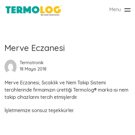
Menu
Tog
nav
L
Merve Eczanesi
a
Termotronik
18 Mayıs 2018
t
Merve Eczanesi, Sıcaklık ve Nem Takip Sistemi
e
tercihlerinde firmamızın ürettiği Termolog® marka ısı nem
s
takip cihazlarını tercih etmişlerdir.
t
İşletmemize sonsuz teşekkürler.
P