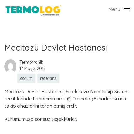
Menu
Tog
nav
E
Mecitözü Devlet Hastanesi
t
Termotronik
17 Mayıs 2018
i
çorum
referans
k
Mecitözü Devlet Hastanesi, Sıcaklık ve Nem Takip Sistemi
e
tercihlerinde firmamızın ürettiği Termolog® marka ısı nem
takip cihazlarını tercih etmişlerdir.
t
Kurumumuza sonsuz teşekkürler.
: