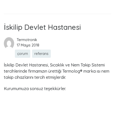
ç
Read more
o
r
İskilip Devlet Hastanesi
u
Termotronik
17 Mayıs 2018
m
çorum
referans
İskilip Devlet Hastanesi, Sıcaklık ve Nem Takip Sistemi
tercihlerinde firmamızın ürettiği Termolog® marka ısı nem
takip cihazlarını tercih etmişlerdir.
Kurumumuza sonsuz teşekkürler.
Read more