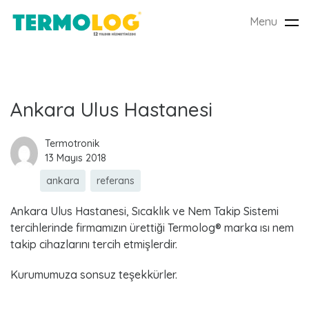
Menu
Tog
nav
E
Ankara Ulus Hastanesi
t
Termotronik
13 Mayıs 2018
i
ankara
referans
k
Ankara Ulus Hastanesi, Sıcaklık ve Nem Takip Sistemi
e
tercihlerinde firmamızın ürettiği Termolog® marka ısı nem
takip cihazlarını tercih etmişlerdir.
t
Kurumumuza sonsuz teşekkürler.
: