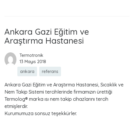
a
Read more
n
k
Ankara Gazi Eğitim ve
Araştırma Hastanesi
a
r
Termotronik
13 Mayıs 2018
a
ankara
referans
Ankara Gazi Eğitim ve Araştırma Hastanesi, Sıcaklık ve
Nem Takip Sistemi tercihlerinde firmamızın ürettiği
Termolog® marka ısı nem takip cihazlarını tercih
etmişlerdir.
Kurumumuza sonsuz teşekkürler.
Read more