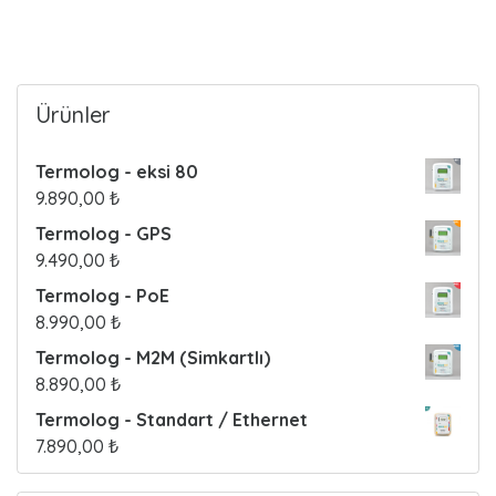
o
s
t
Ürünler
s
Termolog - eksi 80
9.890,00
₺
Termolog - GPS
9.490,00
₺
Termolog - PoE
8.990,00
₺
Termolog - M2M (Simkartlı)
8.890,00
₺
Termolog - Standart / Ethernet
7.890,00
₺