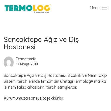
Menu
Tog
nav
L
Sancaktepe Ağız ve Diş
Hastanesi
a
t
Termotronik
17 Mayıs 2018
e
Sancaktepe Ağız ve Diş Hastanesi, Sıcaklık ve Nem Takip
s
Sistemi tercihlerinde firmamızın ürettiği Termolog® marka
ısı nem takip cihazlarını tercih etmişlerdir.
t
Kurumumuza sonsuz teşekkürler.
P