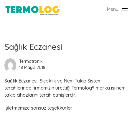
Menu
Tog
nav
L
Sağlık Eczanesi
a
Termotronik
18 Mayıs 2018
t
Sağlık Eczanesi, Sıcaklık ve Nem Takip Sistemi
e
tercihlerinde firmamızın ürettiği Termolog® marka ısı nem
s
takip cihazlarını tercih etmişlerdir.
t
İşletmemize sonsuz teşekkürler.
P