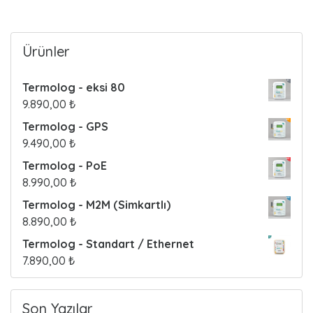
o
s
Ürünler
t
Termolog - eksi 80
s
9.890,00
₺
Termolog - GPS
9.490,00
₺
Termolog - PoE
8.990,00
₺
Termolog - M2M (Simkartlı)
8.890,00
₺
Termolog - Standart / Ethernet
7.890,00
₺
Son Yazılar