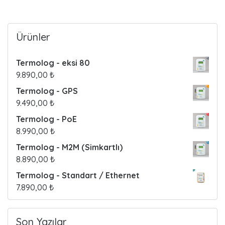
o
s
Ürünler
t
Termolog - eksi 80
s
9.890,00
₺
Termolog - GPS
9.490,00
₺
Termolog - PoE
8.990,00
₺
Termolog - M2M (Simkartlı)
8.890,00
₺
Termolog - Standart / Ethernet
7.890,00
₺
Son Yazılar