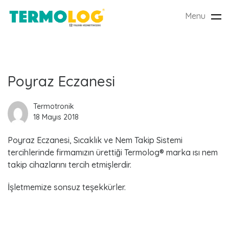
Menu
Tog
nav
L
Poyraz Eczanesi
a
Termotronik
18 Mayıs 2018
t
Poyraz Eczanesi, Sıcaklık ve Nem Takip Sistemi
e
tercihlerinde firmamızın ürettiği Termolog® marka ısı nem
s
takip cihazlarını tercih etmişlerdir.
t
İşletmemize sonsuz teşekkürler.
P