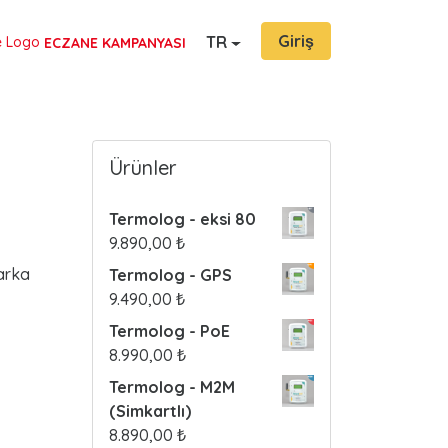
Giriş
TR
ECZANE KAMPANYASI
Ürünler
Termolog - eksi 80
9.890,00
₺
marka
Termolog - GPS
9.490,00
₺
Termolog - PoE
8.990,00
₺
Termolog - M2M
(Simkartlı)
8.890,00
₺