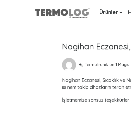
Ürünler
H
L
a
Nagihan Eczanesi, 
t
e
By
Termotronik
on
1 Mayıs
s
Nagihan Eczanesi, Sıcaklık ve Ne
t
ısı nem takip cihazlarını tercih etm
P
İşletmemize sonsuz teşekkürler.
o
s