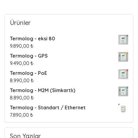
o
s
Ürünler
t
Termolog - eksi 80
s
9.890,00
₺
Termolog - GPS
9.490,00
₺
Termolog - PoE
8.990,00
₺
Termolog - M2M (Simkartlı)
8.890,00
₺
Termolog - Standart / Ethernet
7.890,00
₺
Son Yazılar