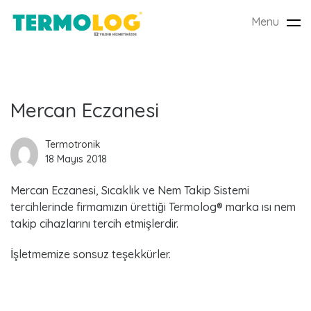
Menu
Tog
nav
L
Mercan Eczanesi
a
Termotronik
18 Mayıs 2018
t
Mercan Eczanesi, Sıcaklık ve Nem Takip Sistemi
e
tercihlerinde firmamızın ürettiği Termolog® marka ısı nem
s
takip cihazlarını tercih etmişlerdir.
t
İşletmemize sonsuz teşekkürler.
P