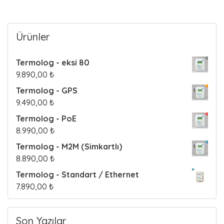
o
s
Ürünler
t
Termolog - eksi 80
s
9.890,00
₺
Termolog - GPS
9.490,00
₺
Termolog - PoE
8.990,00
₺
Termolog - M2M (Simkartlı)
8.890,00
₺
Termolog - Standart / Ethernet
7.890,00
₺
Son Yazılar