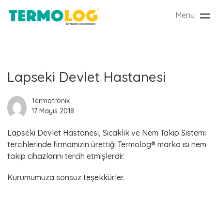
Menu
Tog
nav
L
Lapseki Devlet Hastanesi
a
Termotronik
17 Mayıs 2018
t
Lapseki Devlet Hastanesi, Sıcaklık ve Nem Takip Sistemi
e
tercihlerinde firmamızın ürettiği Termolog® marka ısı nem
s
takip cihazlarını tercih etmişlerdir.
t
Kurumumuza sonsuz teşekkürler.
P