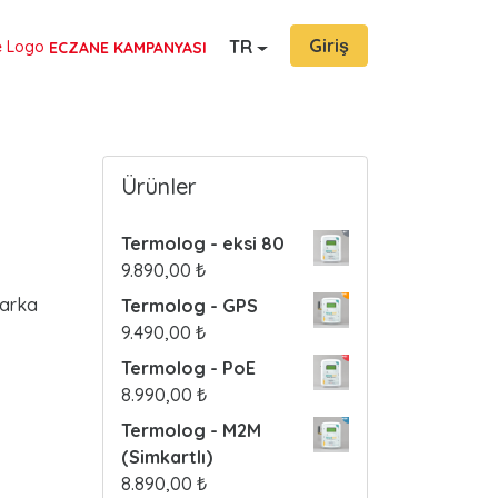
Giriş
TR
ECZANE KAMPANYASI
Ürünler
Termolog - eksi 80
9.890,00
₺
marka
Termolog - GPS
9.490,00
₺
Termolog - PoE
8.990,00
₺
Termolog - M2M
(Simkartlı)
8.890,00
₺