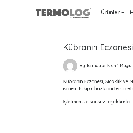
Ürünler
H
L
a
Kübranın Eczanesi
t
e
By
Termotronik
on
1 Mayıs
s
Kübranın Eczanesi, Sıcaklık ve N
t
ısı nem takip cihazlarını tercih etm
P
İşletmemize sonsuz teşekkürler.
o
s