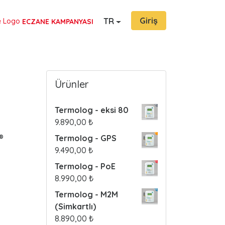
Giriş
TR
ECZANE KAMPANYASI
Ürünler
Termolog - eksi 80
9.890,00
₺
®
Termolog - GPS
9.490,00
₺
Termolog - PoE
8.990,00
₺
Termolog - M2M
(Simkartlı)
8.890,00
₺