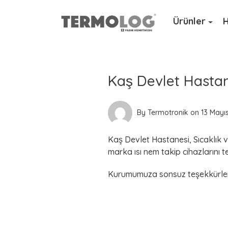
Ürünler
H
L
a
Kaş Devlet Hastan
t
e
By
Termotronik
on
13 Mayı
s
Kaş Devlet Hastanesi, Sıcaklık v
t
marka ısı nem takip cihazlarını te
P
Kurumumuza sonsuz teşekkürler
o
s