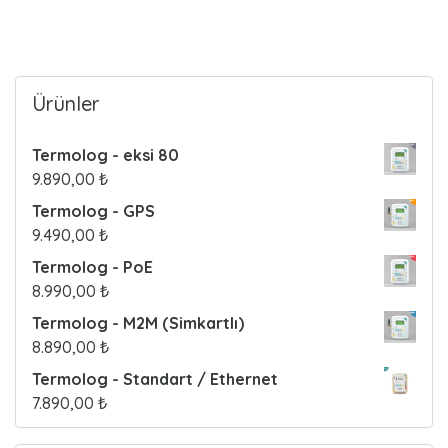
o
s
t
Ürünler
s
Termolog - eksi 80
9.890,00
₺
Termolog - GPS
9.490,00
₺
Termolog - PoE
8.990,00
₺
Termolog - M2M (Simkartlı)
8.890,00
₺
Termolog - Standart / Ethernet
7.890,00
₺