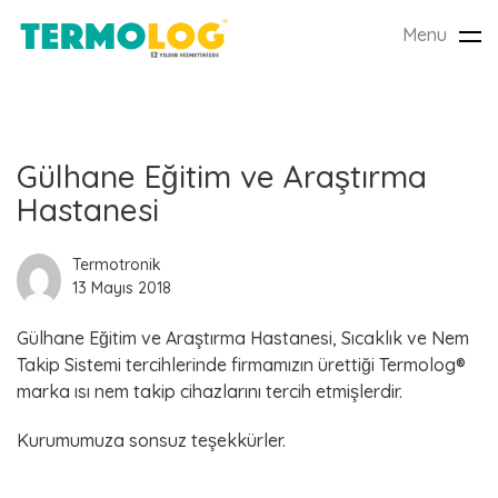
Menu
Tog
nav
L
Gülhane Eğitim ve Araştırma
Hastanesi
a
t
Termotronik
13 Mayıs 2018
e
Gülhane Eğitim ve Araştırma Hastanesi, Sıcaklık ve Nem
s
Takip Sistemi tercihlerinde firmamızın ürettiği Termolog®
marka ısı nem takip cihazlarını tercih etmişlerdir.
t
Kurumumuza sonsuz teşekkürler.
P