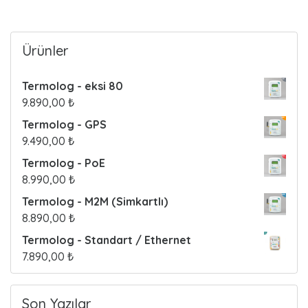
o
s
Ürünler
t
Termolog - eksi 80
s
9.890,00
₺
Termolog - GPS
9.490,00
₺
Termolog - PoE
8.990,00
₺
Termolog - M2M (Simkartlı)
8.890,00
₺
Termolog - Standart / Ethernet
7.890,00
₺
Son Yazılar