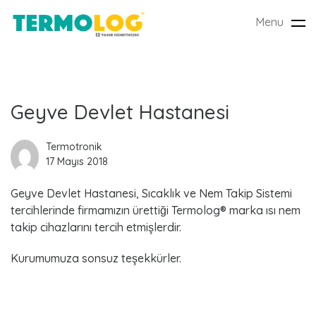
Menu
Tog
nav
L
Geyve Devlet Hastanesi
a
Termotronik
17 Mayıs 2018
t
Geyve Devlet Hastanesi, Sıcaklık ve Nem Takip Sistemi
e
tercihlerinde firmamızın ürettiği Termolog® marka ısı nem
s
takip cihazlarını tercih etmişlerdir.
t
Kurumumuza sonsuz teşekkürler.
P