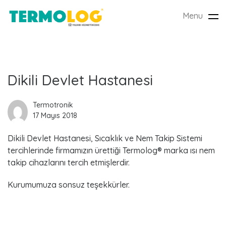
Menu
Tog
nav
L
Dikili Devlet Hastanesi
a
Termotronik
17 Mayıs 2018
t
Dikili Devlet Hastanesi, Sıcaklık ve Nem Takip Sistemi
e
tercihlerinde firmamızın ürettiği Termolog® marka ısı nem
s
takip cihazlarını tercih etmişlerdir.
t
Kurumumuza sonsuz teşekkürler.
P