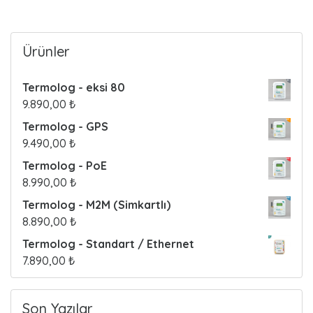
o
s
Ürünler
t
Termolog - eksi 80
s
9.890,00
₺
Termolog - GPS
9.490,00
₺
Termolog - PoE
8.990,00
₺
Termolog - M2M (Simkartlı)
8.890,00
₺
Termolog - Standart / Ethernet
7.890,00
₺
Son Yazılar