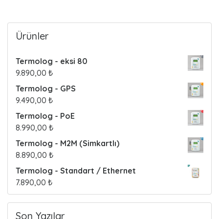
o
s
Ürünler
t
Termolog - eksi 80
s
9.890,00
₺
Termolog - GPS
9.490,00
₺
Termolog - PoE
8.990,00
₺
Termolog - M2M (Simkartlı)
8.890,00
₺
Termolog - Standart / Ethernet
7.890,00
₺
Son Yazılar