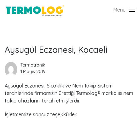
Menu
Tog
nav
L
Aysugül Eczanesi, Kocaeli
a
Termotronik
1 Mayıs 2019
t
Aysugül Eczanesi, Sıcaklık ve Nem Takip Sistemi
e
tercihlerinde firmamızın ürettiği Termolog® marka ısı nem
s
takip cihazlarını tercih etmişlerdir.
t
İşletmemize sonsuz teşekkürler.
P