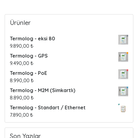
o
s
Ürünler
t
Termolog - eksi 80
s
9.890,00
₺
Termolog - GPS
9.490,00
₺
Termolog - PoE
8.990,00
₺
Termolog - M2M (Simkartlı)
8.890,00
₺
Termolog - Standart / Ethernet
7.890,00
₺
Son Yazılar