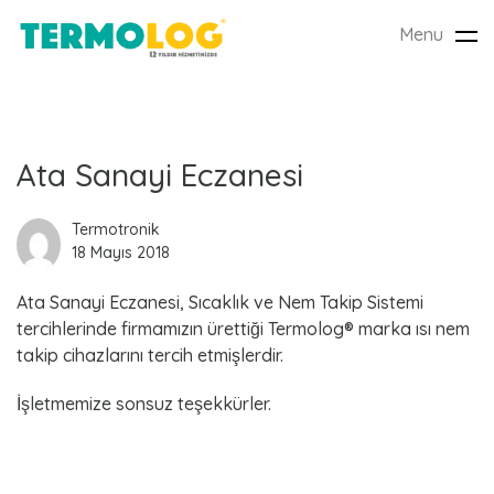
Menu
Tog
nav
L
Ata Sanayi Eczanesi
a
Termotronik
18 Mayıs 2018
t
Ata Sanayi Eczanesi, Sıcaklık ve Nem Takip Sistemi
e
tercihlerinde firmamızın ürettiği Termolog® marka ısı nem
s
takip cihazlarını tercih etmişlerdir.
t
İşletmemize sonsuz teşekkürler.
P