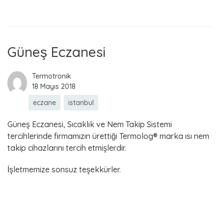
e
Read more
c
z
Güneş Eczanesi
a
Termotronik
18 Mayıs 2018
n
eczane
istanbul
e
Güneş Eczanesi, Sıcaklık ve Nem Takip Sistemi
tercihlerinde firmamızın ürettiği Termolog® marka ısı nem
takip cihazlarını tercih etmişlerdir.
İşletmemize sonsuz teşekkürler.
Read more