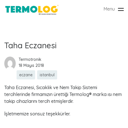
Menu
Tog
nav
E
Taha Eczanesi
t
Termotronik
18 Mayıs 2018
i
eczane
istanbul
k
Taha Eczanesi, Sıcaklık ve Nem Takip Sistemi
e
tercihlerinde firmamızın ürettiği Termolog® marka ısı nem
takip cihazlarını tercih etmişlerdir.
t
İşletmemize sonsuz teşekkürler.
: