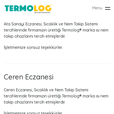
Menu
Tog
Ata Sanayi Eczanesi
nav
Ata Sanayi Eczanesi, Sıcaklık ve Nem Takip Sistemi
tercihlerinde firmamızın ürettiği Termolog® marka ısı nem
takip cihazlarını tercih etmişlerdir.
A
İşletmemize sonsuz teşekkürler.
y
:
M
Ceren Eczanesi
a
Ceren Eczanesi, Sıcaklık ve Nem Takip Sistemi
y
tercihlerinde firmamızın ürettiği Termolog® marka ısı nem
takip cihazlarını tercih etmişlerdir.
ı
İşletmemize sonsuz teşekkürler.