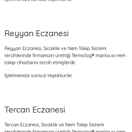
s
2
0
Reyyan Eczanesi
1
Reyyan Eczanesi, Sıcaklık ve Nem Takip Sistemi
8
tercihlerinde firmamızın ürettiği Termolog® marka ısı nem
takip cihazlarını tercih etmişlerdir.
İşletmemize sonsuz teşekkürler.
Tercan Eczanesi
Tercan Eczanesi, Sıcaklık ve Nem Takip Sistemi
tercihlerinde firmamızın ürettiği Termolog® marka ısı nem