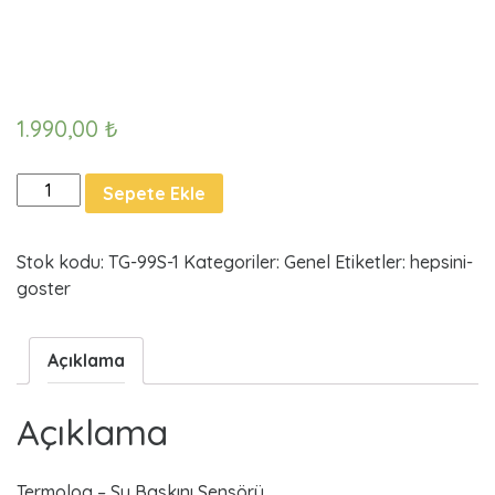
l
o
g
1.990,00
₺
–
T
Sepete Ekle
e
S
r
Stok kodu:
TG-99S-1
Kategoriler:
Genel
Etiketler:
hepsini-
u
m
goster
o
B
l
o
Açıklama
a
g
-
s
Açıklama
S
u
k
B
Termolog – Su Baskını Sensörü