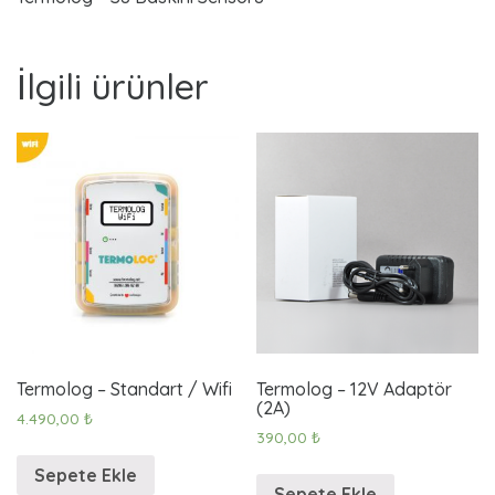
a
ı
s
n
k
İlgili ürünler
ı
ı
n
ı
S
S
e
e
n
s
n
ö
r
s
ü
ö
a
d
Termolog – Standart / Wifi
Termolog – 12V Adaptör
r
e
(2A)
4.490,00
₺
t
390,00
₺
ü
Sepete Ekle
Sepete Ekle