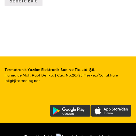
Sepete Ekle
l
ı
k
v
e
Termotronik Yazılım Elektronik San. ve Tic. Ltd. Şti.
n
Hamidiye Mah. Rauf Denktaş Cad. No:20/28 Merkez/Çanakkale
bilgi@termolog.net
e
m
t
a