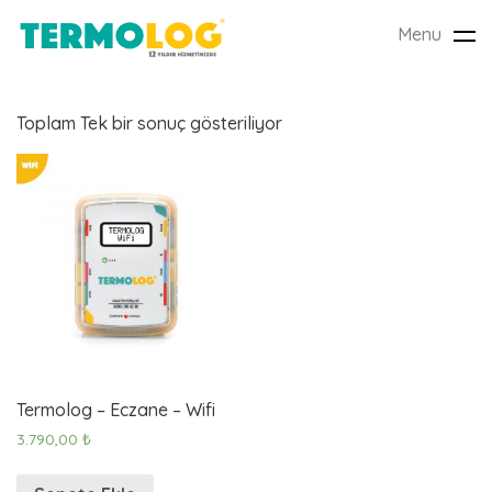
Menu
Tog
nav
Toplam Tek bir sonuç gösteriliyor
s
ı
c
Termolog – Eczane – Wifi
a
3.790,00
₺
k