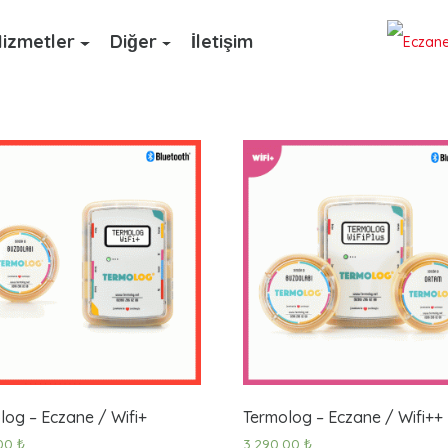
izmetler
Diğer
İletişim
log – Eczane / Wifi+
Termolog – Eczane / Wifi++
,00
₺
3.290,00
₺