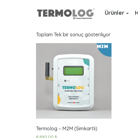
Ürünler
H
Toplam Tek bir sonuç gösteriliyor
a
r
a
ç
t
a
Termolog – M2M (Simkartlı)
8.890,00
₺