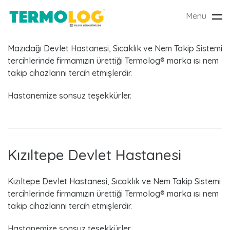
Menu
Tog
Mazıdağı Devlet Hastanesi
nav
Mazıdağı Devlet Hastanesi, Sıcaklık ve Nem Takip Sistemi
tercihlerinde firmamızın ürettiği Termolog® marka ısı nem
takip cihazlarını tercih etmişlerdir.
A
Hastanemize sonsuz teşekkürler.
y
:
M
Kızıltepe Devlet Hastanesi
a
Kızıltepe Devlet Hastanesi, Sıcaklık ve Nem Takip Sistemi
y
tercihlerinde firmamızın ürettiği Termolog® marka ısı nem
takip cihazlarını tercih etmişlerdir.
ı
Hastanemize sonsuz teşekkürler.