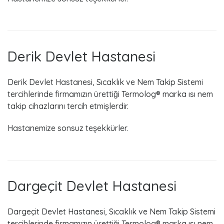
s
2
0
Derik Devlet Hastanesi
1
Derik Devlet Hastanesi, Sıcaklık ve Nem Takip Sistemi
9
tercihlerinde firmamızın ürettiği Termolog® marka ısı nem
takip cihazlarını tercih etmişlerdir.
Hastanemize sonsuz teşekkürler.
Dargeçit Devlet Hastanesi
Dargeçit Devlet Hastanesi, Sıcaklık ve Nem Takip Sistemi
tercihlerinde firmamızın ürettiği Termolog® marka ısı nem